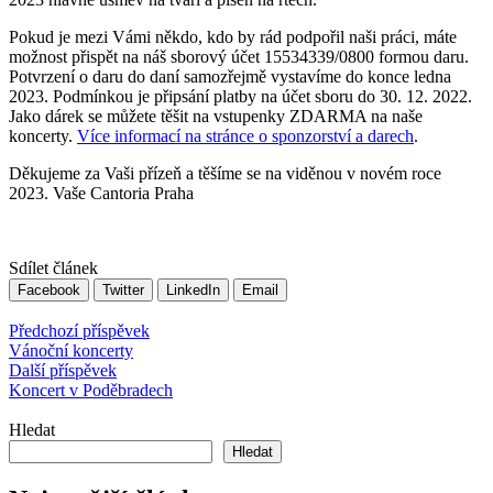
Pokud je mezi Vámi někdo, kdo by rád podpořil naši práci, máte
možnost přispět na náš sborový účet 15534339/0800 formou daru.
Potvrzení o daru do daní samozřejmě vystavíme do konce ledna
2023. Podmínkou je připsání platby na účet sboru do 30. 12. 2022.
Jako dárek se můžete těšit na vstupenky ZDARMA na naše
koncerty.
Více informací na stránce o sponzorství a darech
.
Děkujeme za Vaši přízeň a těšíme se na viděnou v novém roce
2023. Vaše Cantoria Praha
Sdílet článek
Facebook
Twitter
LinkedIn
Email
Navigace
Předchozí příspěvek
příspěvků
Vánoční koncerty
Další příspěvek
Koncert v Poděbradech
Hledat
Hledat