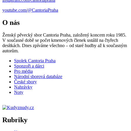
instagram.com/cantoriapraha
youtube.com/@CantoriaPraha
O nás
Ženský pěvecký sbor Cantoria Praha, založený koncem roku 1985.
V současné době se počet kmenových členek ustálil na čtyřech
desítkách. Dnes zpíváme všechno – od staré hudby až k současným
autorům.
Spolek Cantoria Praha
Sponzoři a dárci
Pro média
Národní sborová databáze
České sbory
Nahrávky
Noty
Rubriky