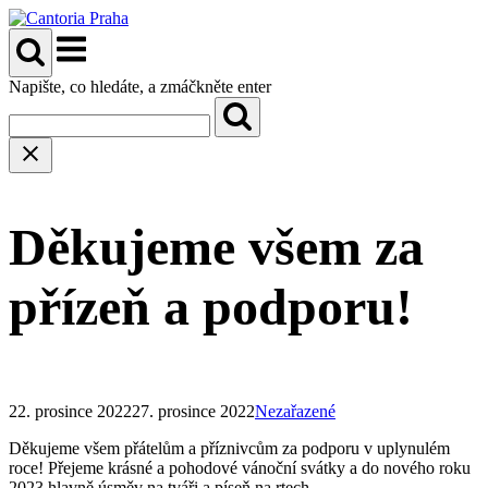
Přeskočit
na
Menu
obsah
Napište, co hledáte, a zmáčkněte enter
Děkujeme všem za
přízeň a podporu!
22. prosince 2022
27. prosince 2022
Nezařazené
Děkujeme všem přátelům a příznivcům za podporu v uplynulém
roce! Přejeme krásné a pohodové vánoční svátky a do nového roku
2023 hlavně úsměv na tváři a píseň na rtech.