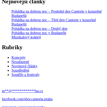
Nejnovější články
Pohádka na dobrou noc – Poslední den Cantorie v kouzelné
Budapešti
Pohádka na dobrou noc – Třetí den Cantorie v kouzelné
Budapešti
Pohádka na dobrou noc – Druhý den
Pohádka na dobrou noc v Budapešti
Muzikalový koktejl
Rubriky
Koncerty
Nezařazené
Novinové články
Soustředění
Soutěže a festivaly
in
**
@
************
ha.cz
facebook.com/sbor.cantoria.praha