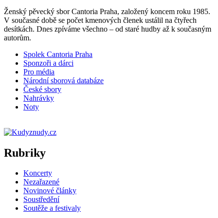
Ženský pěvecký sbor Cantoria Praha, založený koncem roku 1985.
V současné době se počet kmenových členek ustálil na čtyřech
desítkách. Dnes zpíváme všechno – od staré hudby až k současným
autorům.
Spolek Cantoria Praha
Sponzoři a dárci
Pro média
Národní sborová databáze
České sbory
Nahrávky
Noty
Rubriky
Koncerty
Nezařazené
Novinové články
Soustředění
Soutěže a festivaly