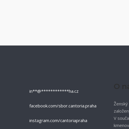
O n
in
**
@
************
ha.cz
Ženský 
facebook.com/sbor.cantoria.praha
založen
V souča
instagram.com/cantoriapraha
kmenový