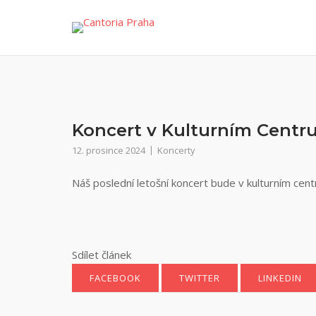
Přeskočit
na
obsah
Koncert v Kulturním Centr
12. prosince 2024
Koncerty
Náš poslední letošní koncert bude v kulturním cent
Sdílet článek
FACEBOOK
TWITTER
LINKEDIN