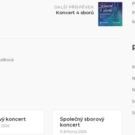
P
DALŠÍ PŘÍSPĚVEK
P
Koncert 4 sborů
M
nzlíková
K
N
N
S
S
vý koncert
Společný sborový
koncert
 2026
9. března 2026