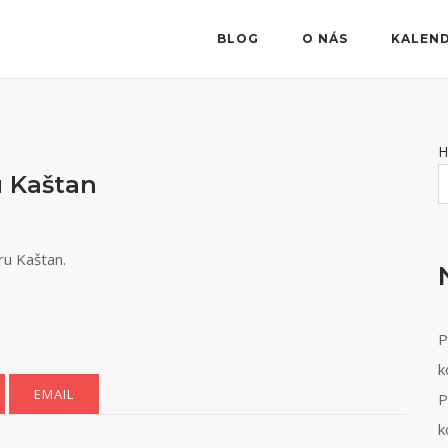
BLOG
O NÁS
KALEN
H
u Kaštan
ru Kaštan.
P
k
EMAIL
P
k