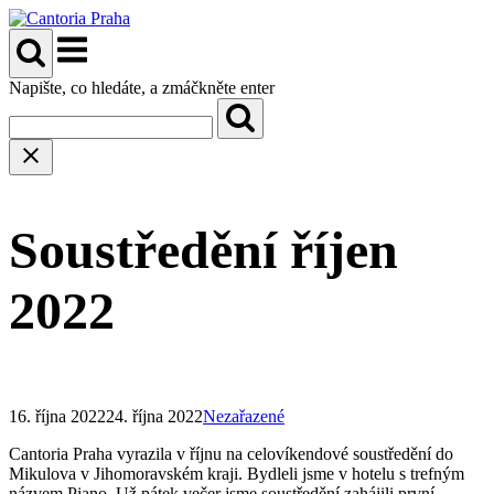
Přeskočit
na
Menu
obsah
Napište, co hledáte, a zmáčkněte enter
Soustředění říjen
2022
16. října 2022
24. října 2022
Nezařazené
Cantoria Praha vyrazila v říjnu na celovíkendové soustředění do
Mikulova v Jihomoravském kraji. Bydleli jsme v hotelu s trefným
názvem Piano. Už pátek večer jsme soustředění zahájili první