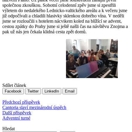
společnou zkouškou. Sobotní celodenní zpěv jsme si zpestřili
výletem do nedalekého Lednicko-valtického areálu a k večeru jsme
již odpočívali a chladili hlasivky sklenkou dobrého vína. V neděli
jsme se rozloučili s hotelem nácvikem koled na blížící se advent,
cestou zpátky do Prahy jsme si ještě našli čas na návštěvu Znojma a
pak už nás jen čekala klidná cesta zpět domů.
Sdílet článek
Facebook
Twitter
LinkedIn
Email
Navigace
Předchozí příspěvek
příspěvků
Cantoria slaví mezinárodní úspěch
Další příspěvek
Adventní turné
Hledat