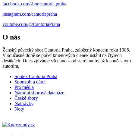
facebook.com/sbor.cantoria.praha
instagram.com/cantoriapraha
youtube.com/@CantoriaPraha
O nás
Ženský pěvecký sbor Cantoria Praha, založený koncem roku 1985.
V současné době se počet kmenových členek ustálil na čtyřech
desítkách. Dnes zpíváme všechno – od staré hudby až k současným
autorům.
Spolek Cantoria Praha
Sponzoři a dárci
Pro média
Národní sborová databáze
České sbory
Nahrávky
Noty