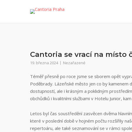
Přeskočit
na
obsah
Cantoria se vrací na místo 
19. března 2024
Nezařazené
Téměř přesně po roce jsme se sborem opět vyprav
Poděbrady. Lázeňské město jen co by kamenem doho
dostupností, ale i krásným a poklidným prostředí
obchůdků i kvalitními službami v Hotelu Junior, ka
Letos byl čas soustředění zasvěcen dvěma hlavním ú
které v poslední době v hojném počtu rozšířily na
repertoáru, ale také seznamování se v rámci spo