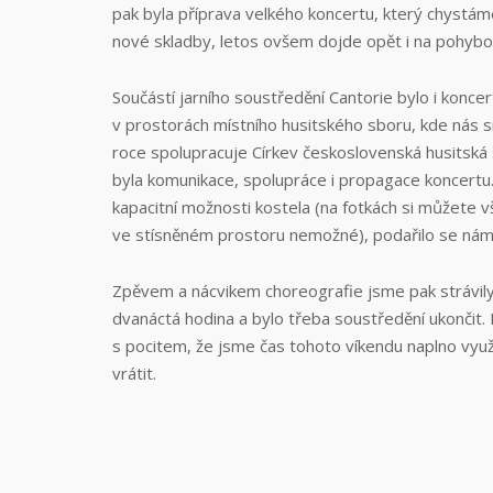
pak byla příprava velkého koncertu, který chystám
nové skladby, letos ovšem dojde opět i na pohybov
Součástí jarního soustředění Cantorie bylo i konc
v prostorách místního husitského sboru, kde nás sr
roce spolupracuje Církev československá husitská s
byla komunikace, spolupráce i propagace koncertu. 
kapacitní možnosti kostela (na fotkách si můžete v
ve stísněném prostoru nemožné), podařilo se nám 
Zpěvem a nácvikem choreografie jsme pak strávily 
dvanáctá hodina a bylo třeba soustředění ukonči
s pocitem, že jsme čas tohoto víkendu naplno využ
vrátit.