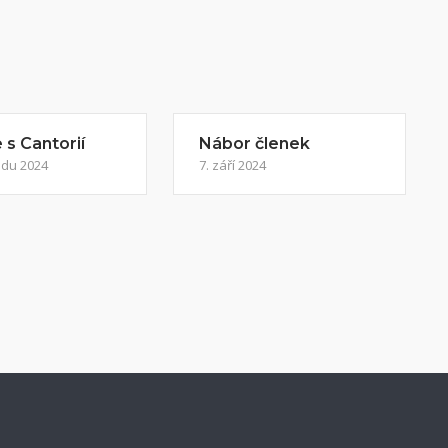
s Cantorií
Nábor členek
adu 2024
7. září 2024