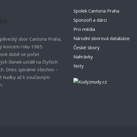
Spolek Cantoria Praha
ás
Sponzoři a dárci
Pro média
Národní sborová databáze
pěvecký sbor Cantoria Praha,
ý koncem roku 1985.
České sbory
sné době se počet
Nahrávky
ch členek ustálil na čtyřech
Noty
ch. Dnes zpíváme všechno –
é hudby až k současným
m.