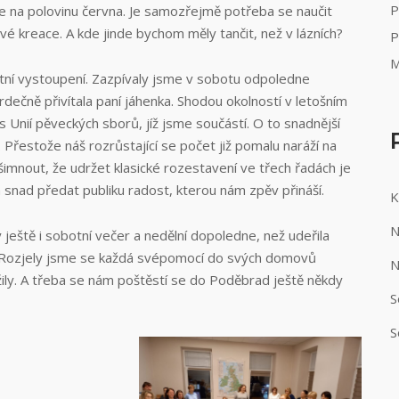
P
e na polovinu června. Je samozřejmě potřeba se naučit
é kreace. A kde jinde bychom měly tančit, než v lázních?
P
M
ertní vystoupení. Zazpívaly jsme v sobotu odpoledne
dečně přivítala paní jáhenka. Shodou okolností v letošním
 Unií pěveckých sborů, jíž jsme součástí. O to snadnější
Přestože náš rozrůstající se počet již pomalu naráží na
šimnout, že udržet klasické rozestavení ve třech řadách je
snad předat publiku radost, kterou nám zpěv přináší.
K
N
ještě i sobotní večer a nedělní dopoledne, než udeřila
t. Rozjely jsme se každá svépomocí do svých domovů
N
ily. A třeba se nám poštěstí se do Poděbrad ještě někdy
S
S