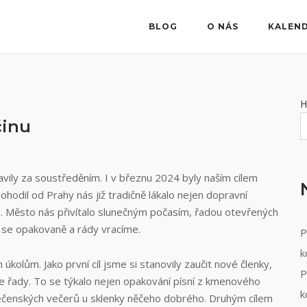
BLOG
O NÁS
KALEN
H
činu
ily za soustředěním. I v březnu 2024 byly naším cílem
dil od Prahy nás již tradičně lákalo nejen dopravní
m. Město nás přivítalo slunečným počasím, řadou otevřených
m se opakovaně a rády vracíme.
P
k
kolům. Jako první cíl jsme si stanovily zaučit nové členky,
P
še řady. To se týkalo nejen opakování písní z kmenového
k
lečenských večerů u sklenky něčeho dobrého. Druhým cílem