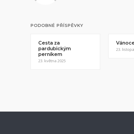
PODOBNÉ PŘÍSPĚVKY
Cesta za
Vánoce 
pardubickým
23. listop
perníkem
23. května 2025