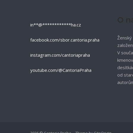
O n
in
**
@
************
ha.cz
Ženský 
facebook.com/sbor.cantoria.praha
založen
V souča
instagram.com/cantoriapraha
kmenový
desítká
youtube.com/@CantoriaPraha
od star
autorů
2026 © Cantoria Praha
Theme by
SiteOrigin