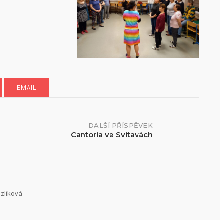
EMAIL
DALŠÍ PŘÍSPĚVEK
Cantoria ve Svitavách
nzlíková